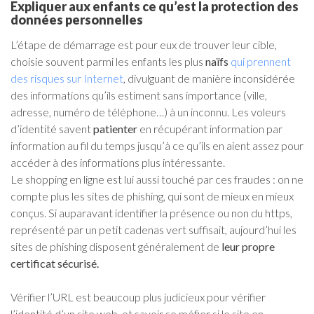
Expliquer aux enfants ce qu’est la protection des
données personnelles
L’étape de démarrage est pour eux de trouver leur cible,
choisie souvent parmi les enfants les plus
naïfs
qui prennent
des risques sur Internet
, divulguant de manière inconsidérée
des informations qu’ils estiment sans importance (ville,
adresse, numéro de téléphone…) à un inconnu. Les voleurs
d’identité savent
patienter
en récupérant information par
information au fil du temps jusqu’à ce qu’ils en aient assez pour
accéder à des informations plus intéressante.
Le shopping en ligne est lui aussi touché par ces fraudes : on ne
compte plus les sites de phishing, qui sont de mieux en mieux
conçus. Si auparavant identifier la présence ou non du https,
représenté par un petit cadenas vert suffisait, aujourd’hui les
sites de phishing disposent généralement de
leur propre
certificat sécurisé.
Vérifier l’URL est beaucoup plus judicieux pour vérifier
l’identité d’un site web, et savoir se méfier si le site en