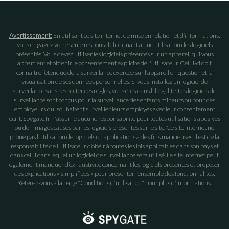
Avertissement:
En utilisant ce site internet de mise en relation et d’informations,
vous engagez votre seule responsabilité quant à une utilisation des logiciels
présentés. Vous devez utiliser les logiciels présentés sur un appareil qui vous
appartient et obtenir le consentement explicite de l'utilisateur. Celui-ci doit
connaitre l’étendue de la surveillance exercée sur l’appareil en question et la
visualisation de ses données personnelles. Si vous installez un logiciel de
surveillance sans respecter ces règles, vous êtes dans l’illégalité. Les logiciels de
surveillance sont conçus pour la surveillance des enfants mineurs ou pour des
employeurs qui souhaitent surveiller leurs employés avec leur consentement
écrit. Spygate.fr n'assume aucune responsabilité pour toutes utilisations abusives
ou dommages causés par les logiciels présentés sur le site. Ce site internet ne
prône pas l’utilisation de logiciels ou applications à des fins malicieuses. Il est de la
responsabilité de l’utilisateur d’obéir à toutes les lois applicables dans son pays et
dans celui dans lequel un logiciel de surveillance sera utilisé. Le site internet peut
également manquer d’exhaustivité concernant les logiciels présentés et proposer
des explications « simplifiées » pour présenter l’ensemble des fonctionnalités.
Référez-vous à la page "Conditions d'utilisation" pour plus d'informations.