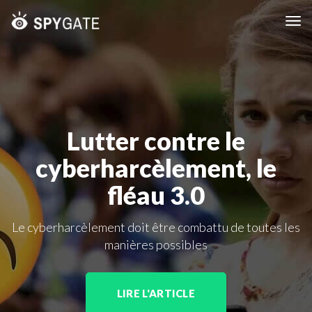
Tog
nav
Lutter contre le
cyberharcèlement, le
fléau 3.0
Le cyberharcèlement doit être combattu de toutes les
manières possibles
LIRE L'ARTICLE