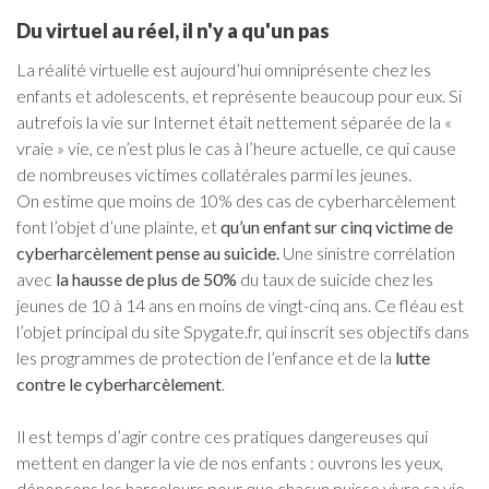
Du virtuel au réel, il n'y a qu'un pas
La réalité virtuelle est aujourd’hui omniprésente chez les
enfants et adolescents, et représente beaucoup pour eux. Si
autrefois la vie sur Internet était nettement séparée de la «
vraie » vie, ce n’est plus le cas à l’heure actuelle, ce qui cause
de nombreuses victimes collatérales parmi les jeunes.
On estime que moins de 10% des cas de cyberharcèlement
font l’objet d’une plainte, et
qu’un enfant sur cinq victime de
cyberharcèlement pense au suicide.
Une sinistre corrélation
avec
la hausse de plus de 50%
du taux de suicide chez les
jeunes de 10 à 14 ans en moins de vingt-cinq ans. Ce fléau est
l’objet principal du site Spygate.fr, qui inscrit ses objectifs dans
les programmes de protection de l’enfance et de la
lutte
contre le cyberharcèlement
.
Il est temps d’agir contre ces pratiques dangereuses qui
mettent en danger la vie de nos enfants : ouvrons les yeux,
dénonçons les harceleurs pour que chacun puisse vivre sa vie