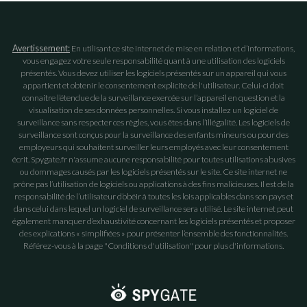
Avertissement:
En utilisant ce site internet de mise en relation et d’informations,
vous engagez votre seule responsabilité quant à une utilisation des logiciels
présentés. Vous devez utiliser les logiciels présentés sur un appareil qui vous
appartient et obtenir le consentement explicite de l'utilisateur. Celui-ci doit
connaitre l’étendue de la surveillance exercée sur l’appareil en question et la
visualisation de ses données personnelles. Si vous installez un logiciel de
surveillance sans respecter ces règles, vous êtes dans l’illégalité. Les logiciels de
surveillance sont conçus pour la surveillance des enfants mineurs ou pour des
employeurs qui souhaitent surveiller leurs employés avec leur consentement
écrit. Spygate.fr n'assume aucune responsabilité pour toutes utilisations abusives
ou dommages causés par les logiciels présentés sur le site. Ce site internet ne
prône pas l’utilisation de logiciels ou applications à des fins malicieuses. Il est de la
responsabilité de l’utilisateur d’obéir à toutes les lois applicables dans son pays et
dans celui dans lequel un logiciel de surveillance sera utilisé. Le site internet peut
également manquer d’exhaustivité concernant les logiciels présentés et proposer
des explications « simplifiées » pour présenter l’ensemble des fonctionnalités.
Référez-vous à la page "Conditions d'utilisation" pour plus d'informations.