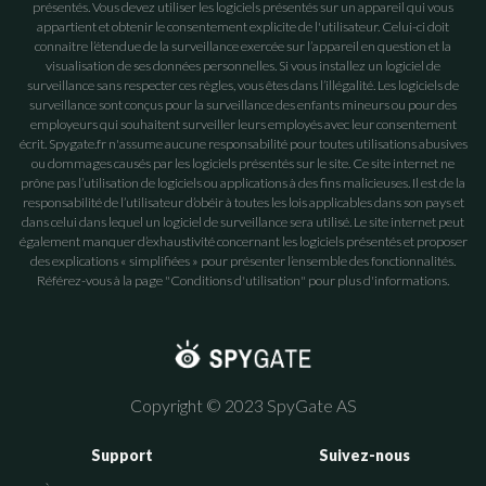
présentés. Vous devez utiliser les logiciels présentés sur un appareil qui vous
appartient et obtenir le consentement explicite de l'utilisateur. Celui-ci doit
connaitre l’étendue de la surveillance exercée sur l’appareil en question et la
visualisation de ses données personnelles. Si vous installez un logiciel de
surveillance sans respecter ces règles, vous êtes dans l’illégalité. Les logiciels de
surveillance sont conçus pour la surveillance des enfants mineurs ou pour des
employeurs qui souhaitent surveiller leurs employés avec leur consentement
écrit. Spygate.fr n'assume aucune responsabilité pour toutes utilisations abusives
ou dommages causés par les logiciels présentés sur le site. Ce site internet ne
prône pas l’utilisation de logiciels ou applications à des fins malicieuses. Il est de la
responsabilité de l’utilisateur d’obéir à toutes les lois applicables dans son pays et
dans celui dans lequel un logiciel de surveillance sera utilisé. Le site internet peut
également manquer d’exhaustivité concernant les logiciels présentés et proposer
des explications « simplifiées » pour présenter l’ensemble des fonctionnalités.
Référez-vous à la page "Conditions d'utilisation" pour plus d'informations.
Copyright © 2023 SpyGate AS
Support
Suivez-nous