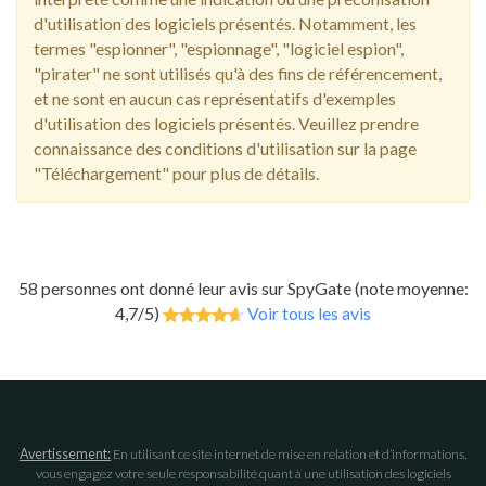
d'utilisation des logiciels présentés. Notamment, les
termes "espionner", "espionnage", "logiciel espion",
"pirater" ne sont utilisés qu'à des fins de référencement,
et ne sont en aucun cas représentatifs d'exemples
d'utilisation des logiciels présentés. Veuillez prendre
connaissance des conditions d'utilisation sur la page
"Téléchargement" pour plus de détails.
58 personnes ont donné leur avis sur SpyGate (note moyenne:
4,7/5)
Voir tous les avis
Avertissement:
En utilisant ce site internet de mise en relation et d’informations,
vous engagez votre seule responsabilité quant à une utilisation des logiciels