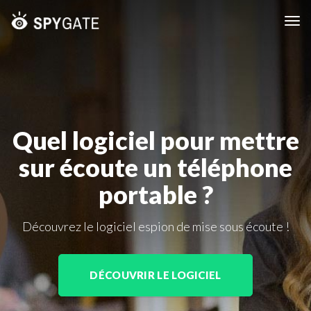
Tog
nav
Quel logiciel pour mettre
sur écoute un téléphone
portable ?
Découvrez le logiciel espion de mise sous écoute !
DÉCOUVRIR LE LOGICIEL